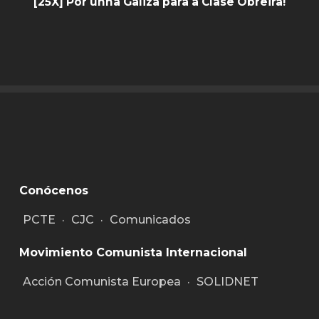
[25X] Por unha Galiza para a Clase Obreira!
Conócenos
PCTE
·
CJC
·
Comunicados
Movimiento Comunista Internacional
Acción Comunista Europea
·
SOLIDNET