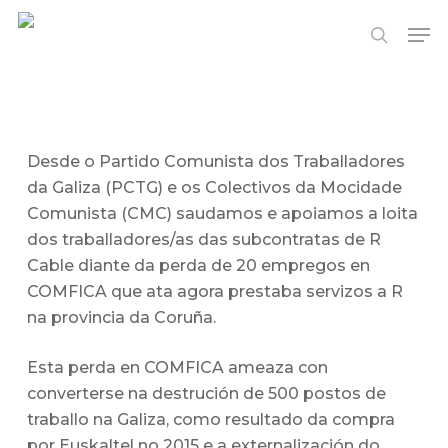
Skip
Me
to
search
Close
main
Menu
content
Desde o Partido Comunista dos Traballadores
da Galiza (PCTG) e os Colectivos da Mocidade
Comunista (CMC) saudamos e apoiamos a loita
dos traballadores/as das subcontratas de R
Cable diante da perda de 20 empregos en
COMFICA que ata agora prestaba servizos a R
na provincia da Coruña.
Esta perda en COMFICA ameaza con
converterse na destrución de 500 postos de
traballo na Galiza, como resultado da compra
por Euskaltel no 2015 e a externalización do