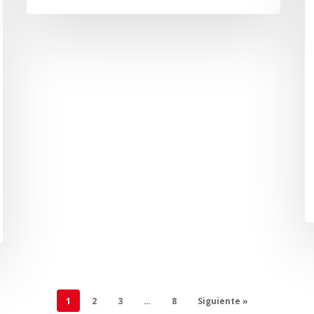
1
2
3
…
8
Siguiente »