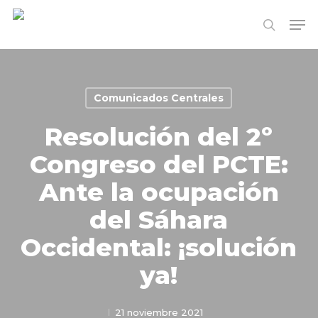
Skip
Me
to
search
Close
main
Menu
content
Comunicados Centrales
Resolución del 2º
Congreso del PCTE:
Ante la ocupación
del Sáhara
Occidental: ¡solución
ya!
21 noviembre 2021