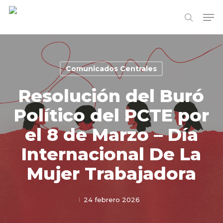
Skip
Me
to
search
Close
main
Menu
content
Comunicados Centrales
Resolución del Buró
Político del PCTE por
el 8 de Marzo – Día
Internacional De La
Mujer Trabajadora
24 febrero 2026