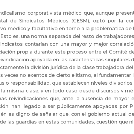
indicalismo corporativista médico que, aunque prese
atal de Sindicatos Médicos (CESM), optó por la con
ivo médico y facultativo en torno a la problemática de
. Esto es, una norma separada del resto de trabajadore
indicatos contarían con una mayor y mejor correlaci
ación propia durante este proceso entre el Comité de
ivindicación apoyada en las características singulares d
tamente la división jurídica de la clase trabajadora del
veces no exentos de cierto elitismo, al fundamentar la
atus o responsabilidad, que establecen niveles divisori
 a la misma clase; y en todo caso desde discursos y m
Unas reivindicaciones que, ante la ausencia de mayor 
sión, han llegado a ser públicamente apoyadas por P
én es digno de señalar que, con el gobierno actual de
 de las guardias en estas comunidades, cuestión que n