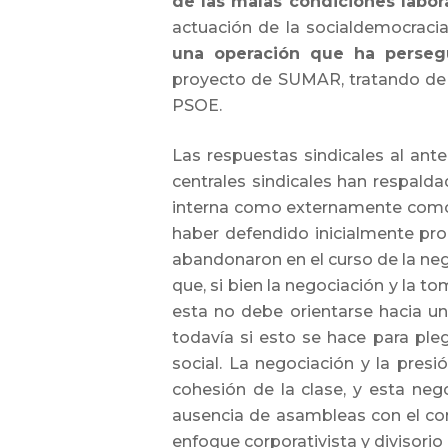
de las malas condiciones labora
actuación de la socialdemocracia
una operación que ha persegu
proyecto de SUMAR, tratando de 
PSOE.
Las respuestas sindicales al an
centrales sindicales han respalda
interna como externamente como
haber defendido inicialmente pro
abandonaron en el curso de la neg
que, si bien la negociación y la 
esta no debe orientarse hacia un
todavía si esto se hace para ple
social. La negociación y la presió
cohesión de la clase, y esta neg
ausencia de asambleas con el con
enfoque corporativista y divisorio 