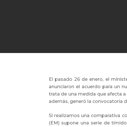
Hit enter to search or ESC to close
El pasado 26 de enero, el minist
anunciaron el acuerdo para un nu
trata de una medida que afecta a 
además, generó la convocatoria d
Si realizamos una comparativa c
(EM) supone una serie de tímid