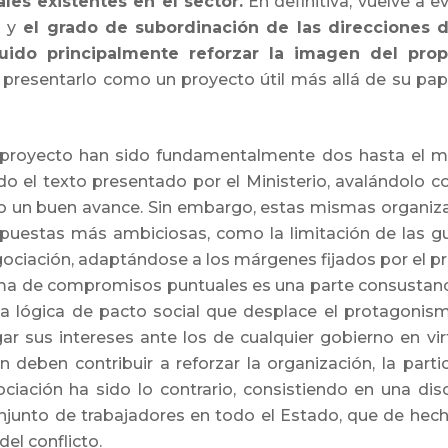
les existentes en el sector.
En definitiva, vuelve a 
 y
el grado de subordinación de las direcciones de
ido principalmente reforzar la imagen del prop
presentarlo como un proyecto útil más allá de su pa
teproyecto han sido fundamentalmente dos hasta el m
do el texto presentado por el Ministerio, avalándolo 
 un buen avance. Sin embargo, estas mismas organiza
puestas más ambiciosas, como la limitación de las gu
ociación, adaptándose a los márgenes fijados por el pr
toma de compromisos puntuales es una parte consustancial
a lógica de pacto social que desplace el protagonis
gar sus intereses ante los de cualquier gobierno en vi
n deben contribuir a reforzar la organización, la parti
ociación ha sido lo contrario, consistiendo en una dis
junto de trabajadores en todo el Estado, que de hech
del conflicto.