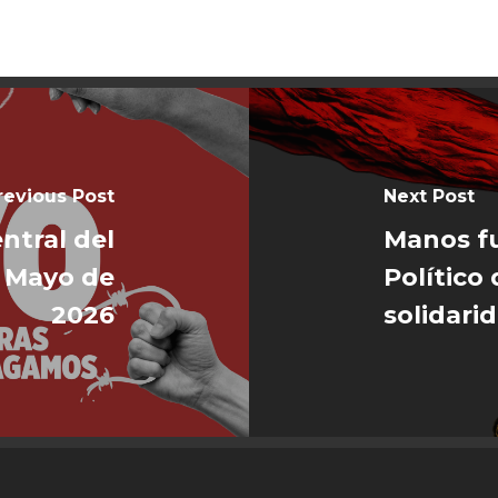
revious Post
Next Post
ntral del
Manos fu
e Mayo de
Político
2026
solidari