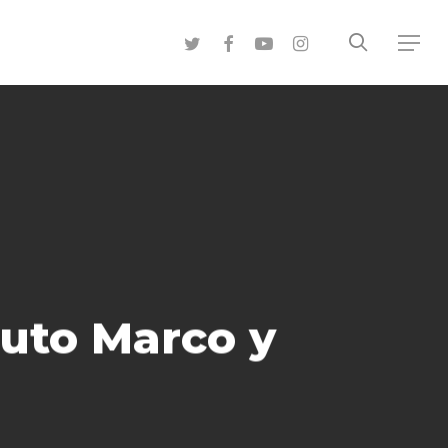
search
twitter
facebook
youtube
instagram
Menu
tuto Marco y
o