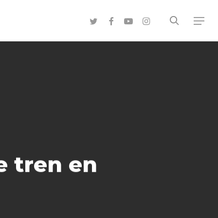
search
twitter
facebook
youtube
instagram
Menu
e tren en