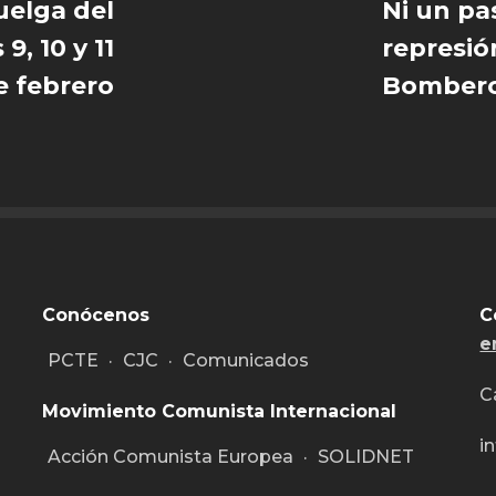
uelga del
Ni un pas
9, 10 y 11
represión
e febrero
Bomberos
Conócenos
C
e
PCTE
·
CJC
·
Comunicados
C
Movimiento Comunista Internacional
i
Acción Comunista Europea
·
SOLIDNET