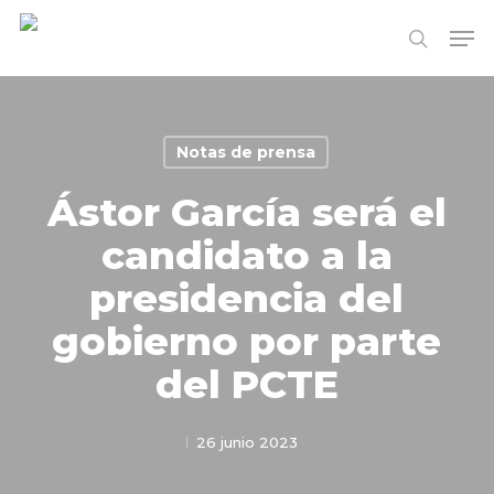
Skip
Me
to
search
Close
main
Menu
content
Notas de prensa
Ástor García será el
candidato a la
presidencia del
gobierno por parte
del PCTE
26 junio 2023