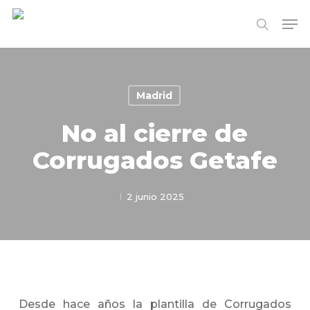
Skip
Me
to
search
Close
main
Menu
content
Madrid
No al cierre de
Corrugados Getafe
2 junio 2025
Desde hace años la plantilla de Corrugados