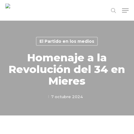
Skip
Me
to
search
Close
main
Menu
content
El Partido en los medios
Homenaje a la
Revolución del 34 en
Mieres
7 octubre 2024