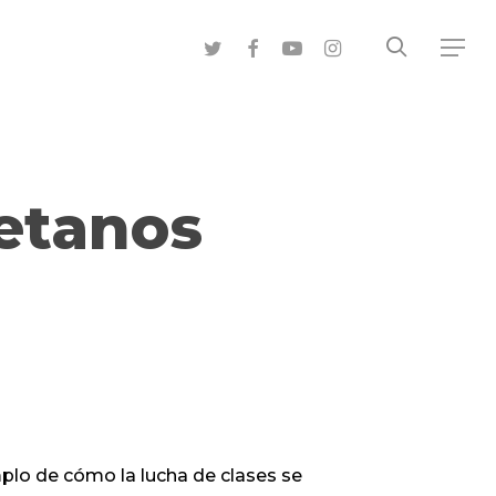
search
twitter
facebook
youtube
instagram
Menu
yetanos
plo de cómo la lucha de clases se