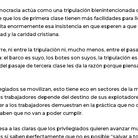
democracia actúa como una tripulación bienintencionada q
de que los de primera clase tienen más facilidades para l
 irrita enormemente esa insistencia en que esperen a qu
d y la caridad cristiana.
e, ni entre la tripulación ni, mucho menos, entre el pasa
: el barco es suyo, los botes son suyos, la tripulación es
del pasaje de tercera clase les da la razón porque pien
egiados se movilizan, esto tiene eco en sectores de la 
 los trabajadores depende del destino de sus explotador
 a los trabajadores demuestran en la práctica que no c
saben que no van a poder cumplir.
sa a las claras que los privilegiados quieren avanzar m
os sí saben perfectamente que no es posible “salvar a t