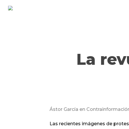
Skip
to
main
content
La rev
Ástor García en Contrainformació
Las recientes imágenes de protes