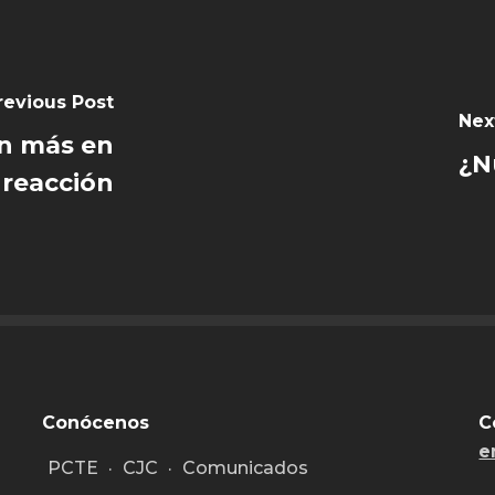
revious Post
Nex
ón más en
¿N
 reacción
Conócenos
C
e
PCTE
·
CJC
·
Comunicados