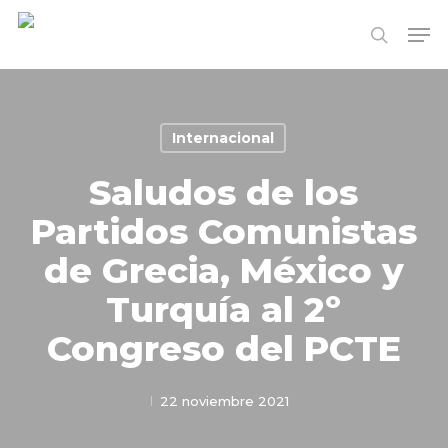
Skip
Me
to
search
Close
main
Menu
content
Internacional
Saludos de los
Partidos Comunistas
de Grecia, México y
Turquía al 2º
Congreso del PCTE
22 noviembre 2021