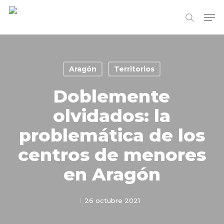
Skip
Me
to
search
Close
main
Menu
content
Aragón
Territorios
Doblemente
olvidados: la
problemática de los
centros de menores
en Aragón
26 octubre 2021