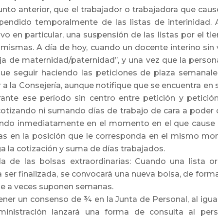
nto anterior, que el trabajador o trabajadora que cau
ndido temporalmente de las listas de interinidad. A
vo en particular, una suspensión de las listas por el t
 mismas. A día de hoy, cuando un docente interino sin
aja de maternidad/paternidad’’, y una vez que la person
 que seguir haciendo las peticiones de plaza semanal
r a la Consejería, aunque notifique que se encuentra en 
ante ese período sin centro entre petición y petició
 cotizando ni sumando días de trabajo de cara a poder c
icando inmediatamente en el momento en el que cause
llas en la posición que le corresponda en el mismo mo
 la cotización y suma de días trabajados.
a de las bolsas extraordinarias: Cuando una lista or
a ser finalizada, se convocará una nueva bolsa, de for
que a veces suponen semanas.
ner un consenso de ¾ en la Junta de Personal, al igua
ministración lanzará una forma de consulta al pers