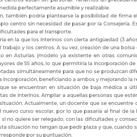
medida perfectamente asumible y realizable.
, también podría plantearse la posibilidad de firma el
ropio centro sin necesidad de pasar por la Consejería. Es
ficultades para el transporte.
ria en la que los interinos con cierta antigüedad (3 añ
l trabajo y los centros. A su vez, creación de una bolsa
ico en Asturias (modelo ya existente en otras comun
yores de 55 años, lo que permitiría la incorporación de
tadas simultáneamente para que no se produzcan difer
 incorporación, beneficiando a ambos y mejorando la ren
 que se encuentran en situación de baja médica a úl
stas de interinos. Ampliar a aquellas personas que es
situación. Actualmente, un docente que se encuentre 
l nuevo curso escolar, por lo que pasaría al final de la 
a si no quiere ser relegado, con las dificultades y cons
ta situación no tengan que pedir plaza y que, cuando se 
corresponde por su puntuación.