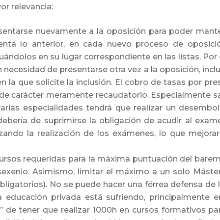
r relevancia:
sentarse nuevamente a la oposición para poder mantene
nta lo anterior, en cada nuevo proceso de oposició
uándolos en su lugar correspondiente en las listas. Por
n necesidad de presentarse otra vez a la oposición, inc
 la que solicite la inclusión. El cobro de tasas por pres
 de carácter meramente recaudatorio. Especialmente sa
arias especialidades tendrá que realizar un desembo
ebería de suprimirse la obligación de acudir al exame
ilizando la realización de los exámenes, lo que mejor
ursos requeridas para la máxima puntuación del baremo
exenio. Asimismo, limitar el máximo a un solo Máster 
bligatorios). No se puede hacer una férrea defensa de l
la educación privada está sufriendo, principalmente 
ón’’ de tener que realizar 1000h en cursos formativos 