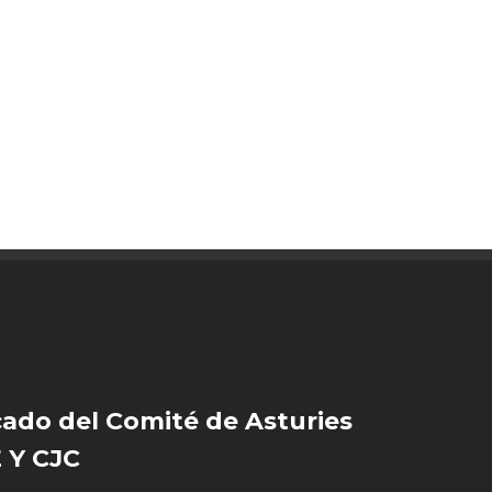
do del Comité de Asturies
 Y CJC