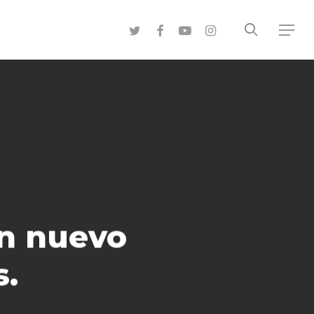
search
twitter
facebook
youtube
instagram
Menu
un nuevo
s.