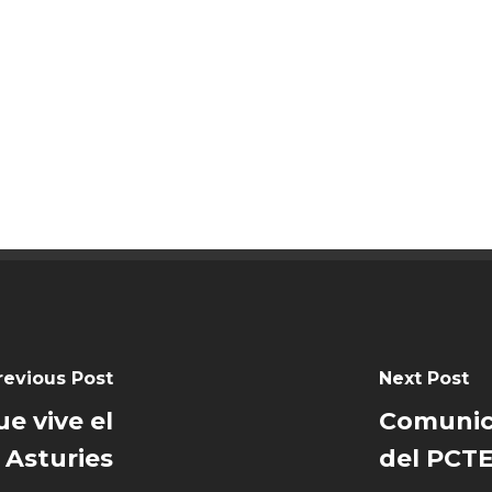
revious Post
Next Post
e vive el
Comunica
n Asturies
del PCTE