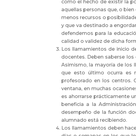
como el hecho de existir la p
aquellas personas que, o bien
menos recursos o posibilidad
y que va destinado a engordar
defendemos para la educación
calidad o validez de dicha fo
Los llamamientos de inicio de
docentes. Deben saberse los d
Asimismo, la mayoría de los l
que esto último ocurra es n
profesorado en los centros.
ventana, en muchas ocasiones
es ahorrarse prácticamente un
beneficia a la Administració
desempeño de la función doce
alumnado está recibiendo.
Los llamamientos deben hacer
días o semanas en los que lo