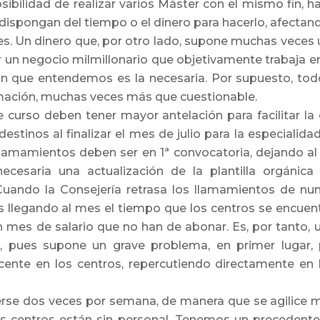
osibilidad de realizar varios Máster con el mismo fin,
 dispongan del tiempo o el dinero para hacerlo, afecta
es. Un dinero que, por otro lado, supone muchas vece
 un negocio milmillonario que objetivamente trabaja e
 que entendemos es la necesaria. Por supuesto, todo e
rmación, muchas veces más que cuestionable.
 curso deben tener mayor antelación para facilitar la 
estinos al finalizar el mes de julio para la especialid
lamamientos deben ser en 1ª convocatoria, dejando al 
ecesaria una actualización de la plantilla orgánic
 Cuando la Consejería retrasa los llamamientos de n
 llegando al mes el tiempo que los centros se encuent
 mes de salario que no han de abonar. Es, por tanto, 
n, pues supone un grave problema, en primer lugar, 
nte en los centros, repercutiendo directamente en l
se dos veces por semana, de manera que se agilice mu
s centros están sin personal. Tenemos un precedente 