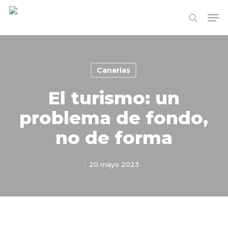
Skip
Me
to
search
Close
main
Menu
content
Canarias
El turismo: un
problema de fondo,
no de forma
20 mayo 2023