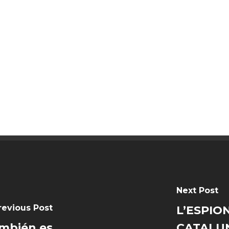
Next Post
revious Post
L’ESPIO
ambién es
CATALUN