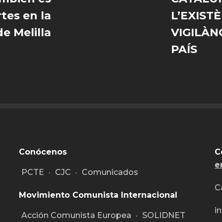
tes en la
L’EXIST
de Melilla
VIGILÀN
PAÍS
Conócenos
C
e
PCTE
·
CJC
·
Comunicados
C
Movimiento Comunista Internacional
i
Acción Comunista Europea
·
SOLIDNET