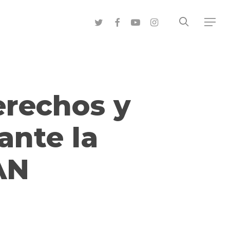
search
twitter
facebook
youtube
instagram
Menu
erechos y
ante la
AN