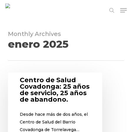
Skip
Me
to
search
Close
main
Menu
content
Monthly Archives
enero 2025
Centro de Salud
Covadonga: 25 años
de servicio, 25 años
de abandono.
Desde hace más de dos años, el
Centro de Salud del Barrio
Covadonga de Torrelavega…