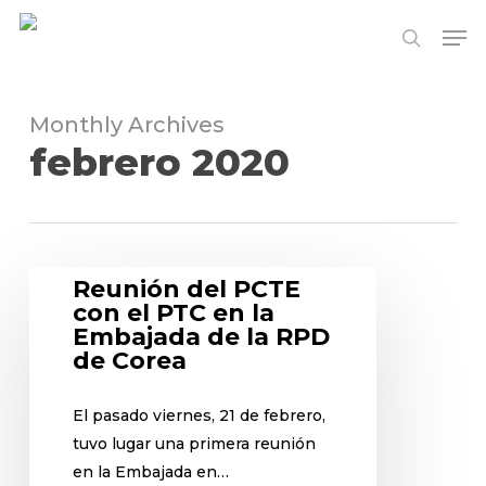
Skip
Me
to
search
Close
main
Menu
content
Monthly Archives
febrero 2020
Reunión del PCTE
con el PTC en la
Embajada de la RPD
de Corea
El pasado viernes, 21 de febrero,
tuvo lugar una primera reunión
en la Embajada en…