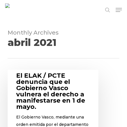
Skip
Me
to
search
Close
main
Menu
content
Monthly Archives
abril 2021
El ELAK / PCTE
denuncia que el
Gobierno Vasco
vulnera el derecho a
manifestarse en 1 de
mayo.
El Gobierno Vasco, mediante una
orden emitida por el departamento