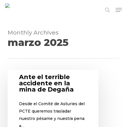
Skip
Me
to
search
Close
main
Menu
content
Monthly Archives
marzo 2025
Ante el terrible
accidente en la
mina de Degaña
Desde el Comité de Asturies del
PCTE queremos trasladar
nuestro pésame y nuestra pena
a…